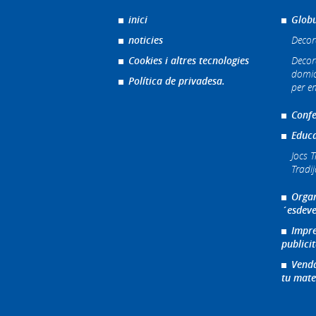
inici
Globu
noticies
Decor
Cookies i altres tecnologies
Decor
domic
Política de privadesa.
per e
Confe
Educa
Jocs T
Tradi
Organ
´esdeve
Impre
publicit
Venda
tu mate