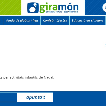
s
Venda de globus i heli
Confeti i Efectes
Educació en el lleure
 per activitats infantils de Nadal.