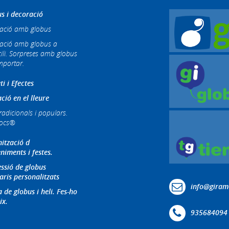
s i decoració
ació amb globus
ació amb globus a
ili. Sorpreses amb globus
mportar.
ti i Efectes
ció en el lleure
radicionals i populars.
jocs®
ització d
niments i festes.
ssió de globus
aris personalitzats
info@giram
 de globus i heli. Fes-ho
ix.
935684094