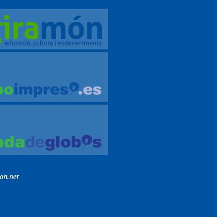
on.net