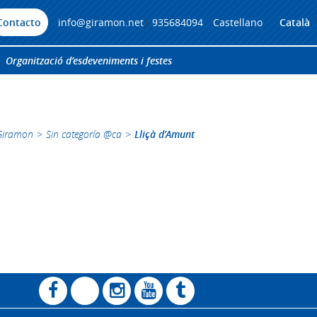
Contacto
info@giramon.net
|
935684094
Castellano
Català
Organització d’esdeveniments i festes
Giramon
>
Sin categoría @ca
>
Lliçà d’Amunt