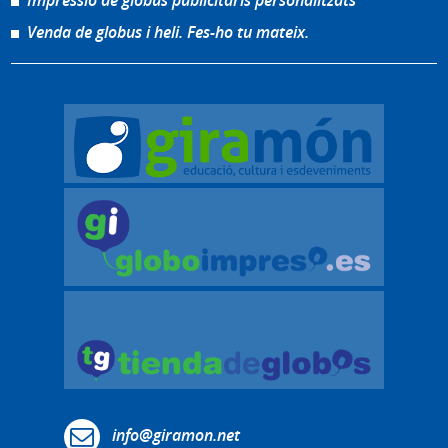
Impressió de globus publicitaris personalitzats
Venda de globus i heli. Fes-ho tu mateix.
info@giramon.net