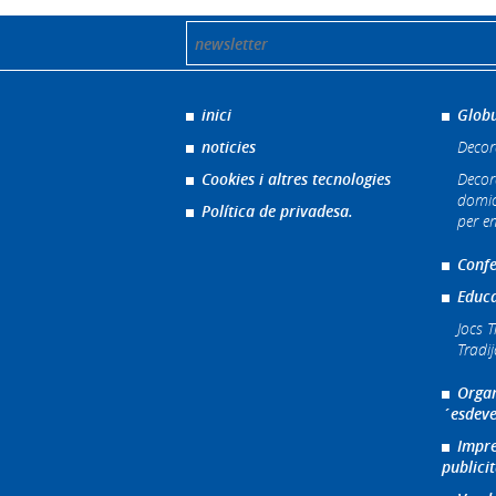
inici
Globu
noticies
Decor
Cookies i altres tecnologies
Decor
domic
Política de privadesa.
per e
Confe
Educa
Jocs T
Tradi
Organ
´esdeve
Impre
publicit