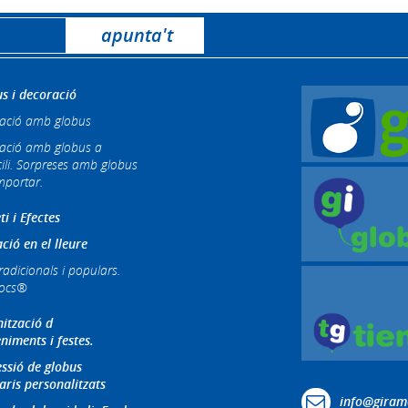
s i decoració
ació amb globus
ació amb globus a
ili. Sorpreses amb globus
mportar.
ti i Efectes
ció en el lleure
radicionals i populars.
jocs®
ització d
niments i festes.
ssió de globus
aris personalitzats
info@giram