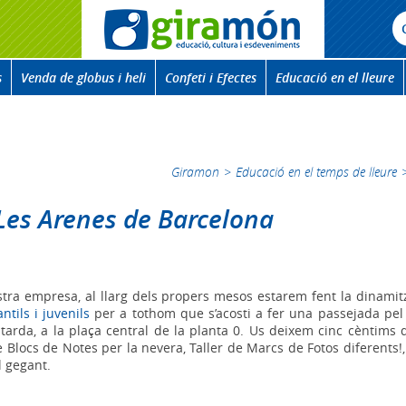
s
Venda de globus i heli
Confeti i Efectes
Educació en el lleure
Giramon
>
Educació en el temps de lleure
Les Arenes de Barcelona
nostra empresa, al llarg dels propers mesos estarem fent la dinami
antils i juvenils
per a tothom que s’acosti a fer una passejada pel C
rda, a la plaça central de la planta 0. Us deixem cinc cèntims d
de Blocs de Notes per la nevera, Taller de Marcs de Fotos diferents!, T
l gegant.