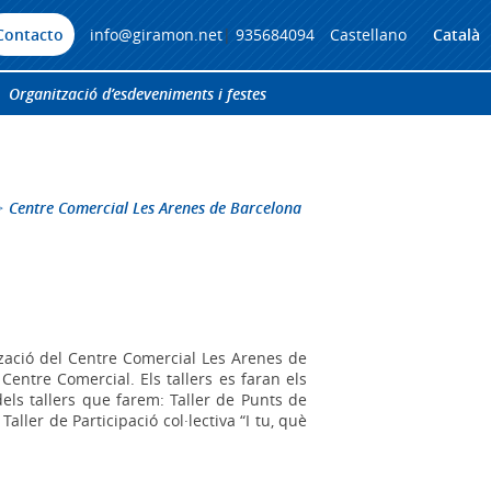
Contacto
info@giramon.net
|
935684094
Castellano
Català
Organització d’esdeveniments i festes
>
Centre Comercial Les Arenes de Barcelona
tzació del Centre Comercial Les Arenes de
entre Comercial. Els tallers es faran els
els tallers que farem: Taller de Punts de
aller de Participació col·lectiva “I tu, què