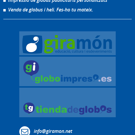
Impressió de globus publicitaris personalitzats
Venda de globus i heli. Fes-ho tu mateix.
info@giramon.net