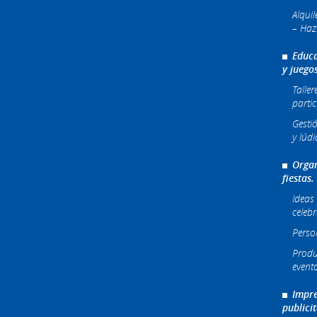
Alqui
– Haz
Educa
y juego
Taller
partic
Gesti
y lúdi
Organ
fiestas.
Ideas 
celeb
Perso
Produ
event
Impre
publici