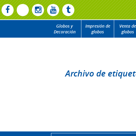
Globos y
Impresión de
Venta de
Decoración
globos
globos
Archivo de etique
Disculpa, nada para mostra