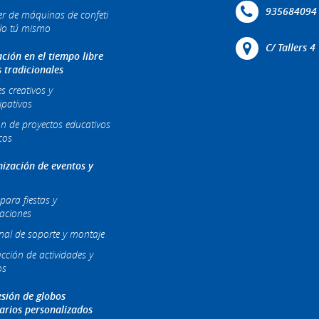
935684094
ler de máquinas de confeti
lo tú mismo
C/ Tallers 
ción en el tiempo libre
s tradicionales
es creativos y
ipativos
ón de proyectos educativos
cos
ización de eventos y
para fiestas y
raciones
nal de soporte y montaje
cción de actividades y
os
sión de globos
tarios personalizados