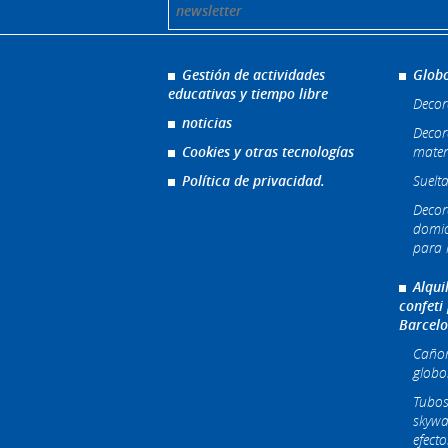
Gestión de actividades
Globo
educativas y tiempo libre
Decor
noticias
Decor
Cookies y otras tecnologías
mater
Política de privacidad.
Suelta
Decor
domic
para l
Alqui
confeti
Barcel
Cañone
globo
Tubos
skywa
efecto