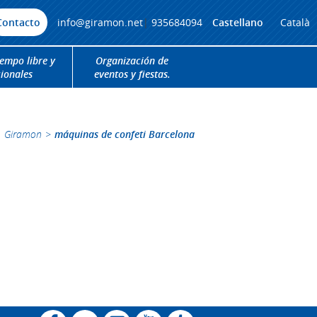
Contacto
info@giramon.net
|
935684094
Castellano
Català
iempo libre y
Organización de
cionales
eventos y fiestas.
Giramon
>
máquinas de confeti Barcelona