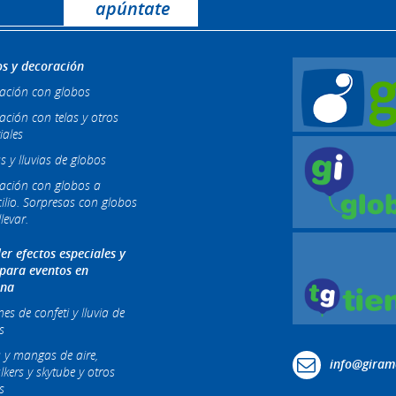
s y decoración
ación con globos
ación con telas y otros
iales
s y lluvias de globos
ación con globos a
ilio. Sorpresas con globos
levar.
ler efectos especiales y
 para eventos en
ona
s de confeti y lluvia de
s
 y mangas de aire,
info@giram
lkers y skytube y otros
s