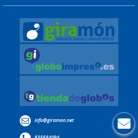
info@giramon.net
935684094