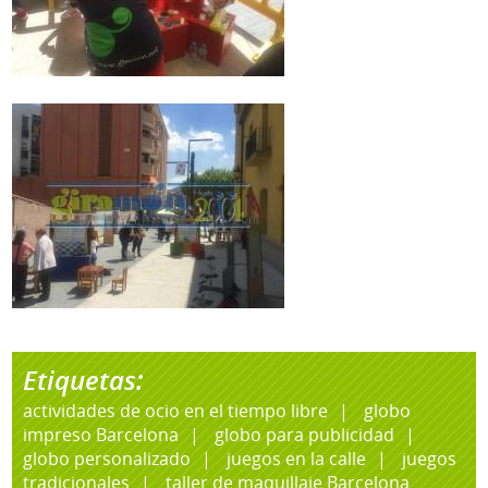
Etiquetas:
actividades de ocio en el tiempo libre
globo
impreso Barcelona
globo para publicidad
globo personalizado
juegos en la calle
juegos
tradicionales
taller de maquillaje Barcelona