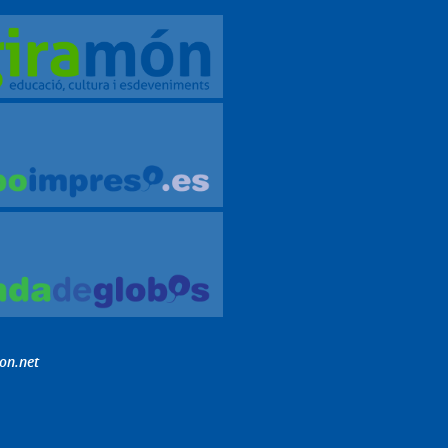
on.net