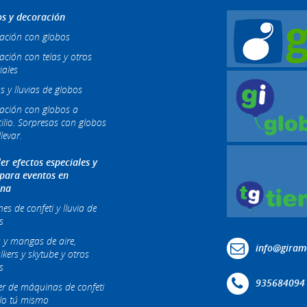
s y decoración
ación con globos
ación con telas y otros
iales
s y lluvias de globos
ación con globos a
ilio. Sorpresas con globos
levar.
ler efectos especiales y
 para eventos en
ona
s de confeti y lluvia de
s
 y mangas de aire,
info@giram
lkers y skytube y otros
s
935684094
ler de máquinas de confeti
lo tú mismo