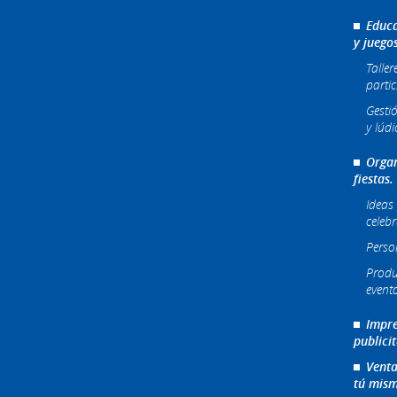
Educa
y juego
Taller
partic
Gesti
y lúdi
Organ
fiestas.
Ideas 
celeb
Perso
Produ
event
Impre
publici
Venta
tú mism