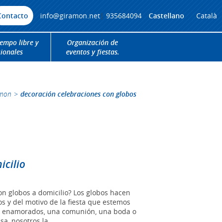
Contacto
info@giramon.net
|
935684094
Castellano
Català
iempo libre y
Organización de
cionales
eventos y fiestas.
amon
>
decoración celebraciones con globos
icilio
on globos a domicilio? Los globos hacen
 y del motivo de la fiesta que estemos
os enamorados, una comunión, una boda o
a, nosotros la...