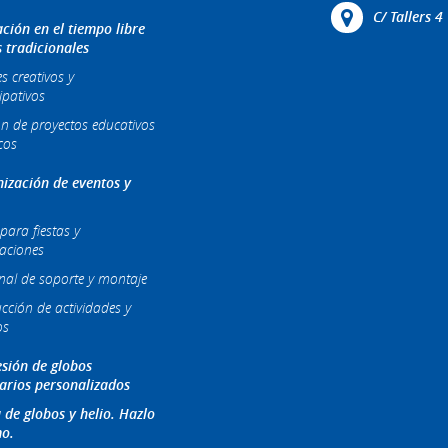
C/ Tallers 
ción en el tiempo libre
s tradicionales
es creativos y
ipativos
ón de proyectos educativos
cos
ización de eventos y
para fiestas y
raciones
nal de soporte y montaje
cción de actividades y
os
sión de globos
tarios personalizados
 de globos y helio. Hazlo
o.