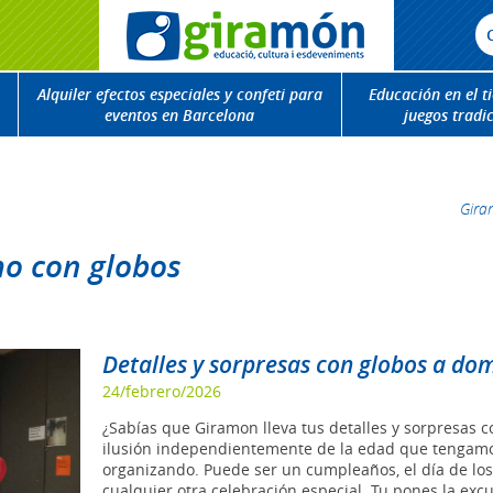
Alquiler efectos especiales y confeti para
Educación en el t
eventos en Barcelona
juegos tradi
Gir
mo con globos
Detalles y sorpresas con globos a dom
24/febrero/2026
¿Sabías que Giramon lleva tus detalles y sorpresas c
ilusión independientemente de la edad que tengamos
organizando. Puede ser un cumpleaños, el día de l
cualquier otra celebración especial. Tu pones la excus