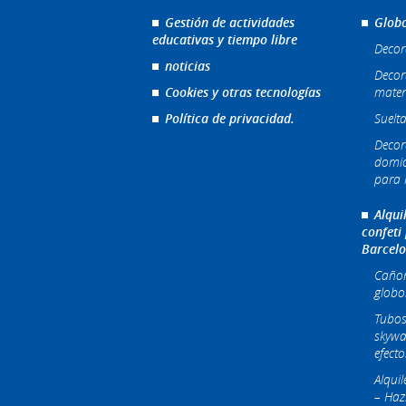
Gestión de actividades
Globo
educativas y tiempo libre
Decor
noticias
Decor
Cookies y otras tecnologías
mater
Política de privacidad.
Suelta
Decor
domic
para l
Alqui
confeti
Barcel
Cañone
globo
Tubos
skywa
efecto
Alqui
– Haz