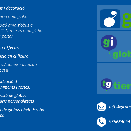
s i decoració
ació amb globus
ació amb globus a
ili. Sorpreses amb globus
mportar.
ti i Efectes
ció en el lleure
radicionals i populars.
jocs®
ització d
niments i festes.
ssió de globus
aris personalitzats
info@giram
 de globus i heli. Fes-ho
ix.
935684094