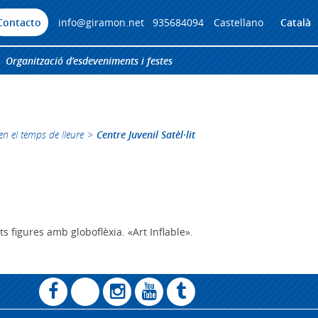
Contacto
info@giramon.net
|
935684094
Castellano
Català
Organització d’esdeveniments i festes
n el temps de lleure
>
Centre Juvenil Satèl·lit
ts figures amb globoflèxia. «Art Inflable».