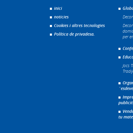
inici
Globu
noticies
Decor
Cookies i altres tecnologies
Decor
domic
Política de privadesa.
per e
Confe
Educa
Jocs T
Tradi
Organ
´esdeve
Impre
publicit
Venda
tu mate