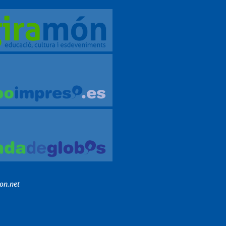
on.net