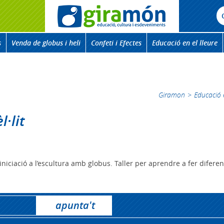
s
Venda de globus i heli
Confeti i Efectes
Educació en el lleure
Giramon
>
Educació e
l·lit
iniciació a l’escultura amb globus. Taller per aprendre a fer diferen